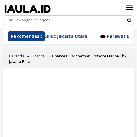
Loncat
ke
konten
esthetic Clinic Jakarta Utara
Rekomendasi:
Perawat Dr. Triyanti S
Beranda
Finance
Finance PT Wintermar Offshore Marine Tbk,
Jakarta Barat