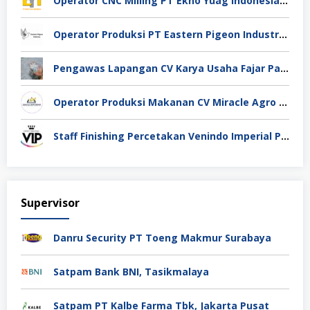
Operator CNC Milling PT Ekno Yuag Indonesia Bekasi
Operator Produksi PT Eastern Pigeon Industry Deli Serdang
Pengawas Lapangan CV Karya Usaha Fajar Pasuruan
Operator Produksi Makanan CV Miracle Agro Spices Sidoarjo
Staff Finishing Percetakan Venindo Imperial Perkasa Bandung Kota
Supervisor
Danru Security PT Toeng Makmur Surabaya
Satpam Bank BNI, Tasikmalaya
Satpam PT Kalbe Farma Tbk, Jakarta Pusat