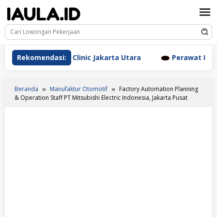
Loncat
ke
konten
Aesthetic Clinic Jakarta Utara
Rekomendasi:
Perawat Dr. Triyanti 
Beranda
Manufaktur Otomotif
Factory Automation Planning
& Operation Staff PT Mitsubishi Electric Indonesia, Jakarta Pusat