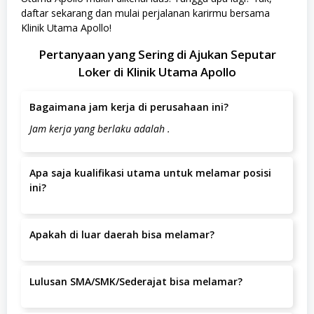
daftar sekarang dan mulai perjalanan karirmu bersama
Klinik Utama Apollo!
Pertanyaan yang Sering di Ajukan Seputar
Loker di Klinik Utama Apollo
Bagaimana jam kerja di perusahaan ini?
Jam kerja yang berlaku adalah .
Apa saja kualifikasi utama untuk melamar posisi
ini?
Pendidikan minimal D3 atau S1 di bidang Marketing,
Komunikasi, atau sejenisnya. Pengalaman kerja sebagai
Apakah di luar daerah bisa melamar?
Facebook Ads Specialist minimal 1 tahun. …
Ya, pelamar dari luar daerah dipersilakan melamar
selama bersedia bekerja di Jl. Pangeran Jayakarta
Lulusan SMA/SMK/Sederajat bisa melamar?
No.115, RT.9/RW.7, Mangga Dua Sel., Kecamatan Sawah
Ya, lulusan SMA/SMK/sederajat dapat melamar.
Besar, Kota Jakarta Pusat, Daerah Khusus Ibukota Jakarta