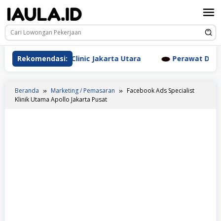
Loncat
ke
konten
Aesthetic Clinic Jakarta Utara
Rekomendasi:
Perawat Dr. Triyanti 
Beranda
Marketing / Pemasaran
Facebook Ads Specialist
Klinik Utama Apollo Jakarta Pusat