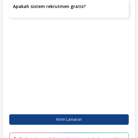
10730, Jakarta Pusat, Jakarta Pusat.
Apakah sistem rekrutmen gratis?
Ya, seluruh proses rekrutmen di Klinik Utama Apollo
tidak dipungut biaya apapun.
Kirim Lamaran