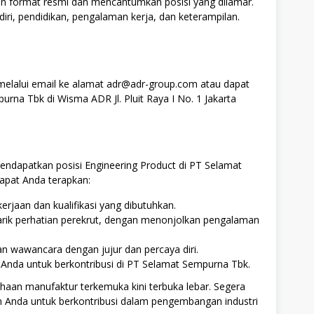
gan format resmi dan mencantumkan posisi yang dilamar.
 diri, pendidikan, pengalaman kerja, dan keterampilan.
elalui email ke alamat adr@adr-group.com atau dapat
rna Tbk di Wisma ADR Jl. Pluit Raya I No. 1 Jakarta
ndapatkan posisi Engineering Product di PT Selamat
apat Anda terapkan:
erjaan dan kualifikasi yang dibutuhkan.
arik perhatian perekrut, dengan menonjolkan pengalaman
n wawancara dengan jujur dan percaya diri.
nda untuk berkontribusi di PT Selamat Sempurna Tbk.
haan manufaktur terkemuka kini terbuka lebar. Segera
 Anda untuk berkontribusi dalam pengembangan industri