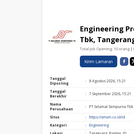
Engineering P
Tbk, Tangeran
Total Job Opening: 10 orang
|
Kirim Lamaran
Tanggal
:
8 Agustus 2026, 15:21
Diposting
Tanggal
:
7 September 2026, 15:21
Berakhir
Nama
:
PT Selamat Sempurna Tbk
Perusahaan
Situs
:
https://smsm.co.id/id
Kategori
:
Engineering
Lokasi
:
Tangerang, Banten, ID