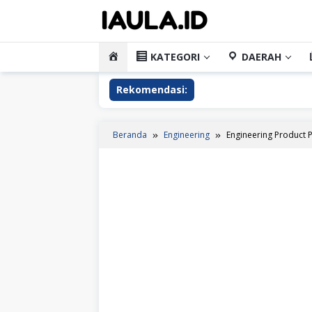
Loncat
ke
konten
HOME
KATEGORI
DAERAH
Rekomendasi:
Beranda
Engineering
Engineering Product 