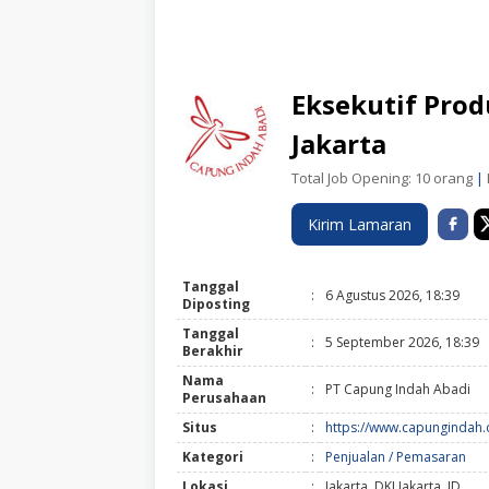
Eksekutif Prod
Jakarta
Total Job Opening: 10 orang
|
Kirim Lamaran
Tanggal
:
6 Agustus 2026, 18:39
Diposting
Tanggal
:
5 September 2026, 18:39
Berakhir
Nama
:
PT Capung Indah Abadi
Perusahaan
Situs
:
https://www.capungindah
Kategori
:
Penjualan / Pemasaran
Lokasi
:
Jakarta, DKI Jakarta, ID