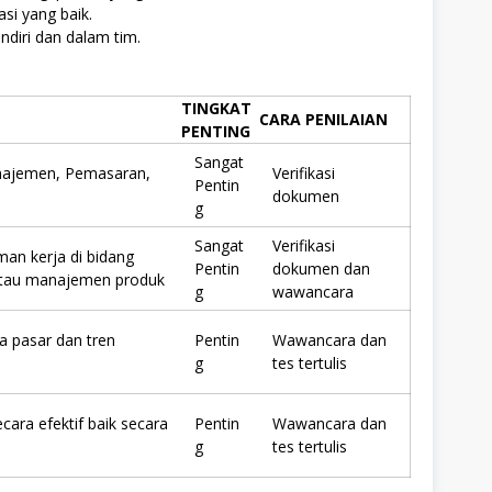
si yang baik.
diri dan dalam tim.
TINGKAT
CARA PENILAIAN
PENTING
Sangat
anajemen, Pemasaran,
Verifikasi
Pentin
dokumen
g
Sangat
Verifikasi
an kerja di bidang
Pentin
dokumen dan
tau manajemen produk
g
wawancara
 pasar dan tren
Pentin
Wawancara dan
g
tes tertulis
ara efektif baik secara
Pentin
Wawancara dan
g
tes tertulis