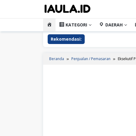
Loncat
ke
konten
HOME
KATEGORI
DAERAH
Rekomendasi:
Beranda
Penjualan / Pemasaran
Eksekutif 