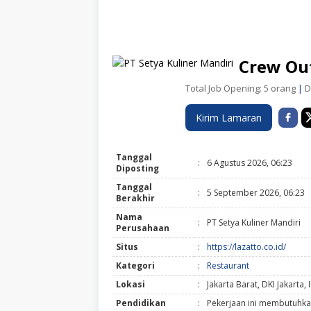
Crew Out
Total Job Opening: 5 orang
|
Di
Kirim Lamaran
Tanggal
:
6 Agustus 2026, 06:23
Diposting
Tanggal
:
5 September 2026, 06:23
Berakhir
Nama
:
PT Setya Kuliner Mandiri
Perusahaan
Situs
:
https://lazatto.co.id/
Kategori
:
Restaurant
Lokasi
:
Jakarta Barat, DKI Jakarta, 
Pendidikan
:
Pekerjaan ini membutuhka