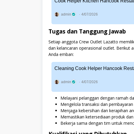
Cook Helper Kitchen Hancook Resta
admin
4/07/2026
Tugas dan Tanggung Jawab
Setiap anggota Crew Outlet Lazatto memili
dan kelancaran operasional outlet. Berikut
Anda emban:
Cleaning Cook Helper Hancook Rest
admin
4/07/2026
Melayani pelanggan dengan ramah da
Mengelola transaksi dan pembayaran
Menjaga kebersihan dan kerapihan ar
Memastikan ketersediaan produk dan 
Bekerja sama dengan tim untuk menca
Kualifikasi yang Dibutuhkan