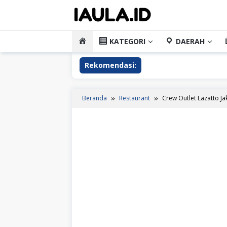
Loncat
ke
konten
HOME
KATEGORI
DAERAH
Rekomendasi:
Beranda
Restaurant
Crew Outlet Lazatto Ja