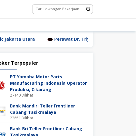
a
Perawat Dr. Triyanti Sundari Jakarta Utara
W
oker Terpopuler
PT Yamaha Motor Parts
Manufacturing Indonesia Operator
Produksi, Cikarang
27140 Dilihat
Bank Mandiri Teller Frontliner
Cabang Tasikmalaya
22651 Dilihat
Bank Bri Teller Frontliner Cabang
Tasikmalaya