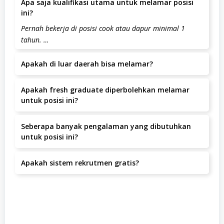
Apa saja kualifikasi utama untuk melamar posisi
ini?
Pernah bekerja di posisi cook atau dapur minimal 1
tahun. …
Apakah di luar daerah bisa melamar?
Ya, pelamar dari luar daerah dipersilakan melamar
Apakah fresh graduate diperbolehkan melamar
selama bersedia bekerja di Kompleks Ruko Atrium
untuk posisi ini?
Segitiga Senen Blok E No. 4 Jl. Senen Raya No 135 Jakarta,
Jakarta Barat, Jakarta Barat.
Posisi ini lebih diutamakan untuk kandidat dengan
Seberapa banyak pengalaman yang dibutuhkan
pengalaman.
untuk posisi ini?
Pengalaman yang dibutuhkan adalah minimal 1-2 Tahun.
Apakah sistem rekrutmen gratis?
Ya, seluruh proses rekrutmen di PT Mitra Oddity
Indonesia tidak dipungut biaya apapun.