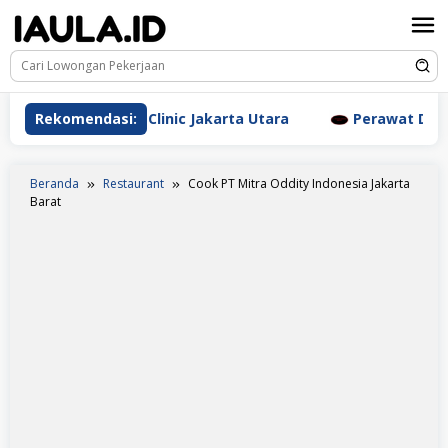
Loncat
ke
konten
Aesthetic Clinic Jakarta Utara
Rekomendasi:
Perawat Dr. Triyanti 
Beranda
Restaurant
Cook PT Mitra Oddity Indonesia Jakarta
Barat