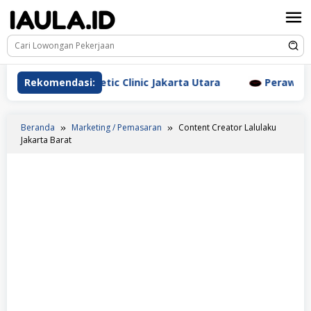
Loncat
ke
konten
erm Aesthetic Clinic Jakarta Utara
Rekomendasi:
Perawat Dr. Triya
Beranda
Marketing / Pemasaran
Content Creator Lalulaku
Jakarta Barat