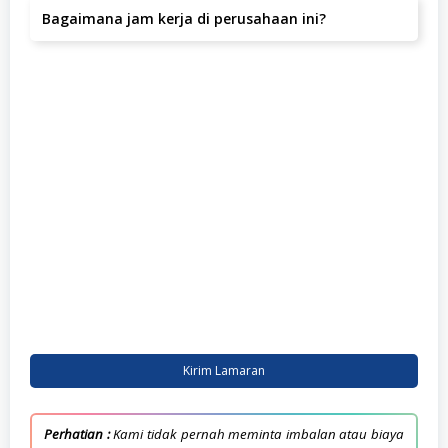
Bagaimana jam kerja di perusahaan ini?
Jakarta Barat.
Jam kerja yang berlaku adalah .
Kirim Lamaran
Perhatian :
Kami tidak pernah meminta imbalan atau biaya