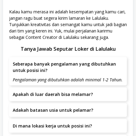
Kalau kamu merasa ini adalah kesempatan yang kamu cari,
jangan ragu buat segera kirim lamaran ke Lalulaku.
Tunjukkan kreativitas dan semangat kamu untuk jadi bagian
dari tim yang keren ini. Yuk, mulai perjalanan karirmu
sebagai Content Creator di Lalulaku sekarang juga.
Tanya Jawab Seputar Loker di Lalulaku
Seberapa banyak pengalaman yang dibutuhkan
untuk posisi ini?
Pengalaman yang dibutuhkan adalah minimal 1-2 Tahun.
Apakah di luar daerah bisa melamar?
Ya, pelamar dari luar daerah dipersilakan melamar
Adakah batasan usia untuk pelamar?
selama bersedia bekerja di Jakarta Utara, Jakarta Barat,
Jakarta Barat.
Batas usia pelamar adalah tahun.
Di mana lokasi kerja untuk posisi ini?
Lokasi kerja berada di Jakarta Utara, Jakarta Barat,