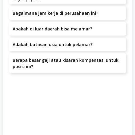
Bagaimana jam kerja di perusahaan ini?
Jam kerja yang berlaku adalah .
Apakah di luar daerah bisa melamar?
Ya, pelamar dari luar daerah dipersilakan melamar
Adakah batasan usia untuk pelamar?
selama bersedia bekerja di Jakarta Utara, Jakarta Barat,
Jakarta Barat.
Batas usia pelamar adalah tahun.
Berapa besar gaji atau kisaran kompensasi untuk
posisi ini?
Kisaran gaji adalah IDR 3.000.000 – 5.000.000 per bulan.