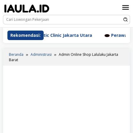
Loncat
ke
konten
rm Aesthetic Clinic Jakarta Utara
Rekomendasi:
Perawat Dr. Triyan
Beranda
Administrasi
Admin Online Shop Lalulaku Jakarta
Barat