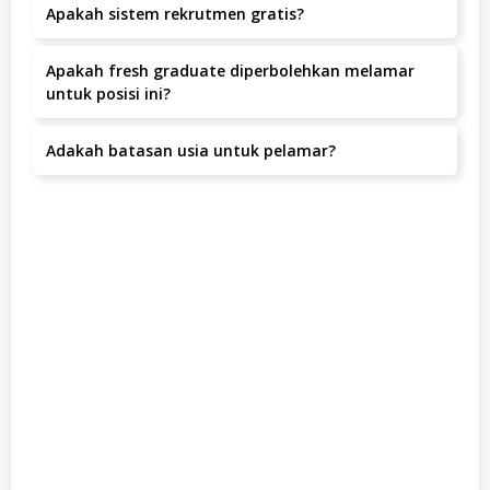
Apakah sistem rekrutmen gratis?
Kelurahan Cigending, Kecamatan Ujungberung, Jawa
Barat, Bandung Kota.
Ya, seluruh proses rekrutmen di Bunda Asuh Nanda tidak
Apakah fresh graduate diperbolehkan melamar
dipungut biaya apapun.
untuk posisi ini?
Posisi ini lebih diutamakan untuk kandidat dengan
Adakah batasan usia untuk pelamar?
pengalaman.
Batas usia pelamar adalah tahun.