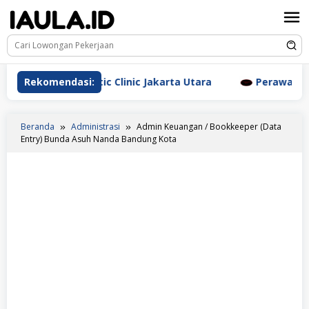
Loncat
ke
konten
rm Aesthetic Clinic Jakarta Utara
Rekomendasi:
Perawat Dr. Triyan
Beranda
Administrasi
Admin Keuangan / Bookkeeper (Data
Entry) Bunda Asuh Nanda Bandung Kota