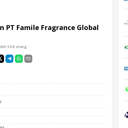
n PT Famile Fragrance Global
oleh 3.6 K orang
l
sia