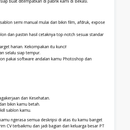
siap buat ditempatkan di pabrik kami di Bekasi.
ablon semi manual mulai dari bikin film, afdruk, expose
n dan pastiin hasil cetaknya top-notch sesuai standar
target harian. Kekompakan itu kunci!
an selalu siap tempur.
lon pakai software andalan kamu Photoshop dan
agakerjaan dan Kesehatan.
 dan bikin kamu betah.
ill sablon kamu.
kamu ngerasa semua deskripsi di atas itu kamu banget
rim CV terbaikmu dan jadi bagian dari keluarga besar PT