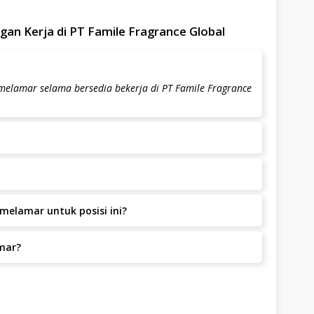
an Kerja di PT Famile Fragrance Global
 melamar selama bersedia bekerja di PT Famile Fragrance
Global, Jawa Barat, Bekasi.
melamar untuk posisi ini?
t dengan pengalaman.
mar?
mar.