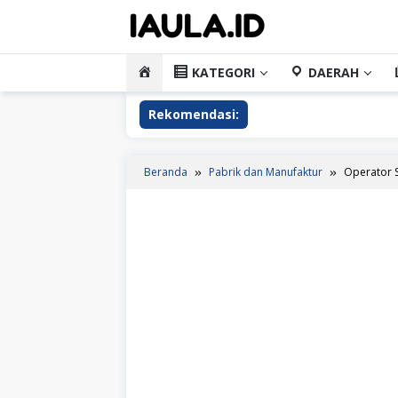
Loncat
ke
konten
HOME
KATEGORI
DAERAH
Rekomendasi:
Beranda
Pabrik dan Manufaktur
Operator S