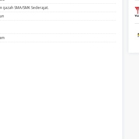
n ijazah SMA/SMK Sederajat.
hun
lam