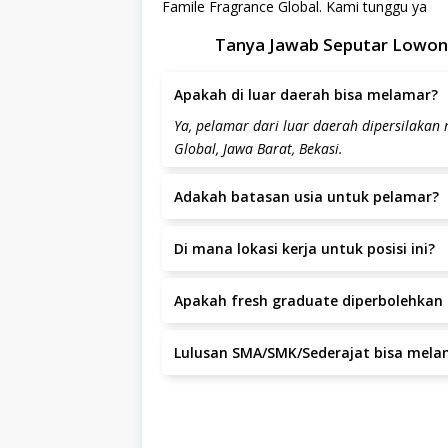
Famile Fragrance Global. Kami tunggu ya
Tanya Jawab Seputar Lowong
Apakah di luar daerah bisa melamar?
Ya, pelamar dari luar daerah dipersilakan
Global, Jawa Barat, Bekasi.
Adakah batasan usia untuk pelamar?
Batas usia pelamar adalah tahun.
Di mana lokasi kerja untuk posisi ini?
Lokasi kerja berada di PT Famile Fragrance 
Apakah fresh graduate diperbolehkan 
Posisi ini lebih diutamakan untuk kandida
Lulusan SMA/SMK/Sederajat bisa mela
Ya, lulusan SMA/SMK/sederajat dapat mela