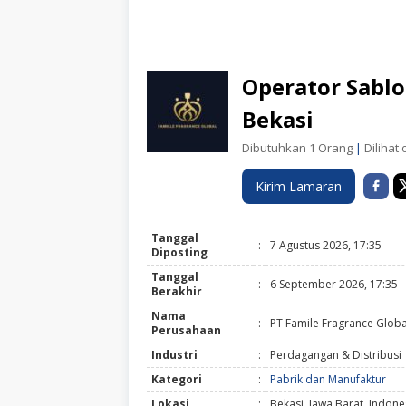
Operator Sablo
Bekasi
Dibutuhkan 1 Orang
|
Dilihat 
Kirim Lamaran
Tanggal
:
7 Agustus 2026, 17:35
Diposting
Tanggal
:
6 September 2026, 17:35
Berakhir
Nama
:
PT Famile Fragrance Globa
Perusahaan
Industri
:
Perdagangan & Distribusi
Kategori
:
Pabrik dan Manufaktur
Lokasi
:
Bekasi, Jawa Barat, Indone