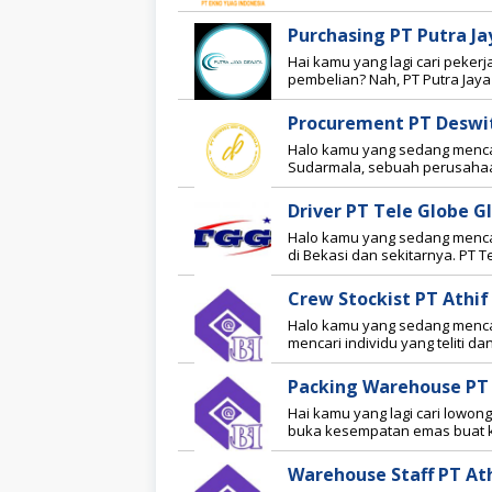
Purchasing PT Putra J
Hai kamu yang lagi cari peker
pembelian? Nah, PT Putra Jay
Procurement PT Deswi
Halo kamu yang sedang mencar
Sudarmala, sebuah perusahaan
Driver PT Tele Globe G
Halo kamu yang sedang mencar
di Bekasi dan sekitarnya. PT T
Crew Stockist PT Athi
Halo kamu yang sedang mencar
mencari individu yang teliti dan
Packing Warehouse PT 
Hai kamu yang lagi cari lowon
buka kesempatan emas buat 
Warehouse Staff PT At