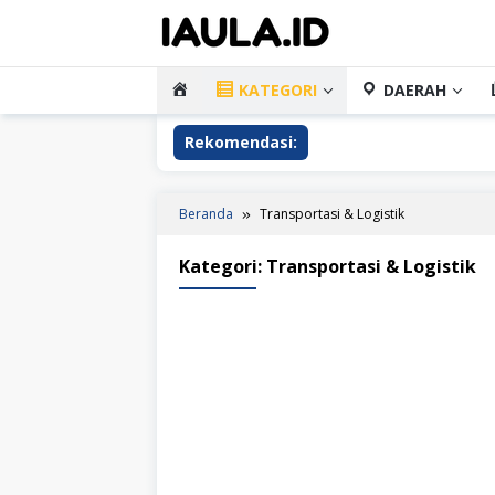
Loncat
ke
konten
HOME
KATEGORI
DAERAH
Rekomendasi:
Perawa
Beranda
Transportasi & Logistik
Kategori:
Transportasi & Logistik