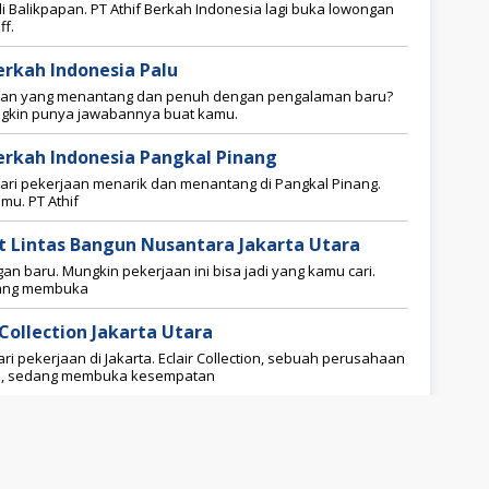
di Balikpapan. PT Athif Berkah Indonesia lagi buka lowongan
ff.
erkah Indonesia Palu
aan yang menantang dan penuh dengan pengalaman baru?
ngkin punya jawabannya buat kamu.
Berkah Indonesia Pangkal Pinang
ri pekerjaan menarik dan menantang di Pangkal Pinang.
mu. PT Athif
rt Lintas Bangun Nusantara Jakarta Utara
gan baru. Mungkin pekerjaan ini bisa jadi yang kamu cari.
dang membuka
 Collection Jakarta Utara
 pekerjaan di Jakarta. Eclair Collection, sebuah perusahaan
ara, sedang membuka kesempatan
n
Supervisor
A