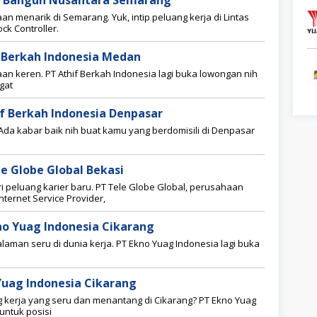
as Bangun Nusantara Semarang
aan menarik di Semarang. Yuk, intip peluang kerja di Lintas
k Controller.
f Berkah Indonesia Medan
aan keren. PT Athif Berkah Indonesia lagi buka lowongan nih
gat
if Berkah Indonesia Denpasar
. Ada kabar baik nih buat kamu yang berdomisili di Denpasar
le Globe Global Bekasi
 peluang karier baru. PT Tele Globe Global, perusahaan
nternet Service Provider,
no Yuag Indonesia Cikarang
alaman seru di dunia kerja. PT Ekno Yuag Indonesia lagi buka
Yuag Indonesia Cikarang
kerja yang seru dan menantang di Cikarang? PT Ekno Yuag
untuk posisi