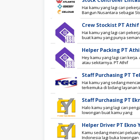
Stock Controller Lint
Hai kamu yang lagi cari pekerj
Bangun Nusantara sebagai Stoc
Crew Stockist PT Athi
Hai kamu yang lagi cari pekerj
buat kamu yang punya seman
Helper Packing PT Ath
Hey kamu yang lagi cari kerja
atau sekitarnya. PT Athif
Staff Purchasing PT Te
Hai kamu yang sedang mencari
terkemuka di bidang layanan I
Staff Purchasing PT Ek
Halo kamu yang lagi cari peng
lowongan buat kamu yang
Helper Driver PT Ekno 
Kamu sedang mencari peluang 
Indonesia lagi buka lowongan 