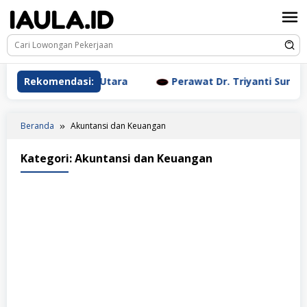
Loncat
ke
konten
inic Jakarta Utara
Rekomendasi:
Perawat Dr. Triyanti Sundari Jaka
Beranda
Akuntansi dan Keuangan
Kategori:
Akuntansi dan Keuangan