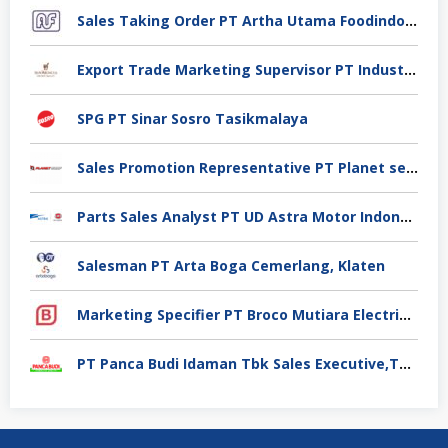
Sales Taking Order PT Artha Utama Foodindo Tangerang
Export Trade Marketing Supervisor PT Industri Jamu Dan Farmasi Sido Muncul Tbk, Jakarta
SPG PT Sinar Sosro Tasikmalaya
Sales Promotion Representative PT Planet selancar Mandiri, Pontianak
Parts Sales Analyst PT UD Astra Motor Indonesia, Jakarta Utara
Salesman PT Arta Boga Cemerlang, Klaten
Marketing Specifier PT Broco Mutiara Electrical Industry, Tangerang
PT Panca Budi Idaman Tbk Sales Executive,Tangerang