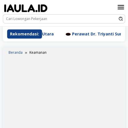
Loncat
ke
konten
Clinic Jakarta Utara
Rekomendasi:
Perawat Dr. Triyanti Sundari Jak
Beranda
Keamanan